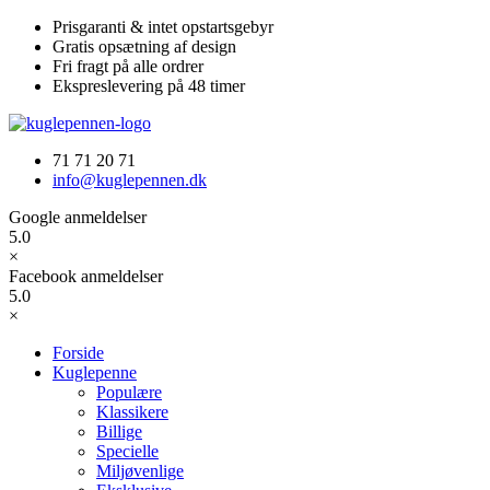
Videre
Prisgaranti & intet opstartsgebyr
til
Gratis opsætning af design
indhold
Fri fragt på alle ordrer
Ekspreslevering på 48 timer
71 71 20 71
info@kuglepennen.dk
Google anmeldelser
5.0
×
Facebook anmeldelser
5.0
×
Forside
Kuglepenne
Populære
Klassikere
Billige
Specielle
Miljøvenlige