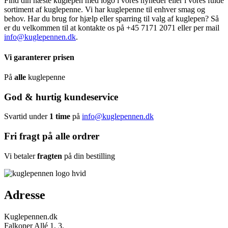
Find din næste kuglepen med logo i vores nyheder eller i vores fulde
sortiment af kuglepenne. Vi har kuglepenne til enhver smag og
behov. Har du brug for hjælp eller sparring til valg af kuglepen? Så
er du velkommen til at kontakte os på +45 7171 2071 eller per mail
info@kuglepennen.dk
.
Vi garanterer prisen
På
alle
kuglepenne
God & hurtig kundeservice
Svartid under
1 time
på
info@kuglepennen.dk
Fri fragt på alle ordrer
Vi betaler
fragten
på din bestilling
Adresse
Kuglepennen.dk
Falkoner Allé 1, 3.