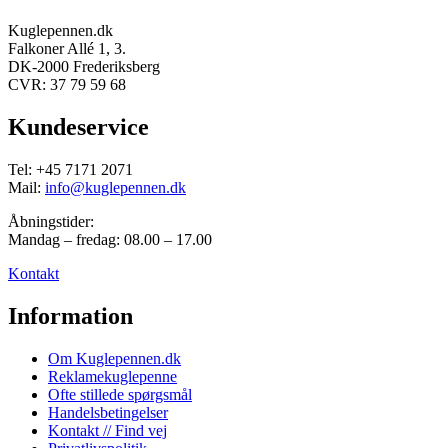
Kuglepennen.dk
Falkoner Allé 1, 3.
DK-2000 Frederiksberg
CVR: 37 79 59 68
Kundeservice
Tel: +45 7171 2071
Mail:
info@kuglepennen.dk
Åbningstider:
Mandag – fredag: 08.00 – 17.00
Kontakt
Information
Om Kuglepennen.dk
Reklamekuglepenne
Ofte stillede spørgsmål
Handelsbetingelser
Kontakt // Find vej