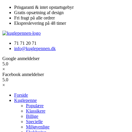
Videre
Prisgaranti & intet opstartsgebyr
til
Gratis opsætning af design
indhold
Fri fragt på alle ordrer
Ekspreslevering på 48 timer
71 71 20 71
info@kuglepennen.dk
Google anmeldelser
5.0
×
Facebook anmeldelser
5.0
×
Forside
Kuglepenne
Populære
Klassikere
Billige
Specielle
Miljøvenlige