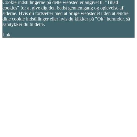
Cookie-indstillingerne på dette websted er angivet til "Tillad
cookies" for at give dig den bedst gennemgang og oplevelse af
siderne. Hvis du fortsætter med at bruge webstedet uden at ændre
dine cookie indstillinger eller hvis du klikker på "Ok" herunder, så
samtykker du til dette.
Luk