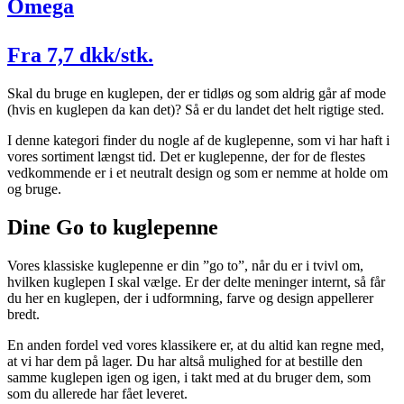
Omega
Fra 7,7 dkk/stk.
Skal du bruge en kuglepen, der er tidløs og som aldrig går af mode
(hvis en kuglepen da kan det)? Så er du landet det helt rigtige sted.
I denne kategori finder du nogle af de kuglepenne, som vi har haft i
vores sortiment længst tid. Det er kuglepenne, der for de flestes
vedkommende er i et neutralt design og som er nemme at holde om
og bruge.
Dine Go to kuglepenne
Vores klassiske kuglepenne er din ”go to”, når du er i tvivl om,
hvilken kuglepen I skal vælge. Er der delte meninger internt, så får
du her en kuglepen, der i udformning, farve og design appellerer
bredt.
En anden fordel ved vores klassikere er, at du altid kan regne med,
at vi har dem på lager. Du har altså mulighed for at bestille den
samme kuglepen igen og igen, i takt med at du bruger dem, som
som du allerede har fået leveret.