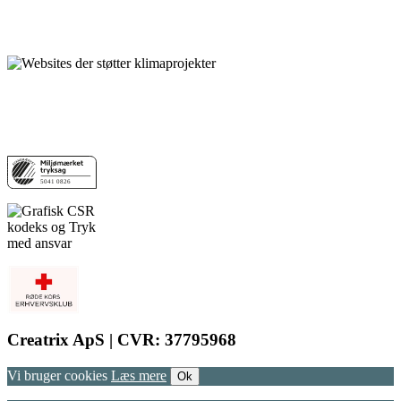
Creatrix ApS | CVR: 37795968
Vi bruger cookies
Læs mere
Ok