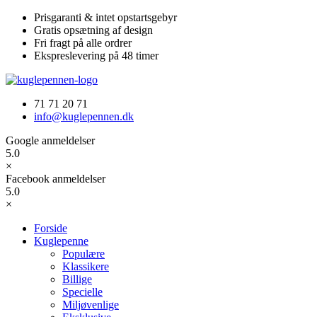
Videre
Prisgaranti & intet opstartsgebyr
til
Gratis opsætning af design
indhold
Fri fragt på alle ordrer
Ekspreslevering på 48 timer
71 71 20 71
info@kuglepennen.dk
Google anmeldelser
5.0
×
Facebook anmeldelser
5.0
×
Forside
Kuglepenne
Populære
Klassikere
Billige
Specielle
Miljøvenlige