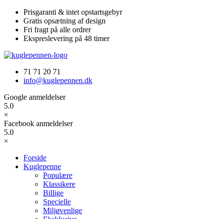
Videre
Prisgaranti & intet opstartsgebyr
til
Gratis opsætning af design
indhold
Fri fragt på alle ordrer
Ekspreslevering på 48 timer
71 71 20 71
info@kuglepennen.dk
Google anmeldelser
5.0
×
Facebook anmeldelser
5.0
×
Forside
Kuglepenne
Populære
Klassikere
Billige
Specielle
Miljøvenlige