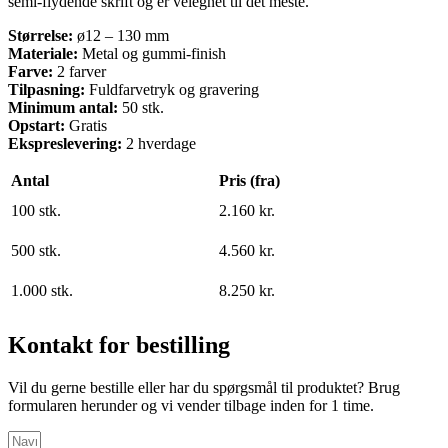
semi-flydende skrift og er velegnet til det meste.
Størrelse:
ø12 – 130 mm
Materiale:
Metal og gummi-finish
Farve:
2 farver
Tilpasning:
Fuldfarvetryk og gravering
Minimum antal:
50 stk.
Opstart:
Gratis
Ekspreslevering:
2 hverdage
Antal
Pris (fra)
100 stk.
2.160 kr.
500 stk.
4.560 kr.
1.000 stk.
8.250 kr.
Kontakt for bestilling
Vil du gerne bestille eller har du spørgsmål til produktet? Brug
formularen herunder og vi vender tilbage inden for 1 time.