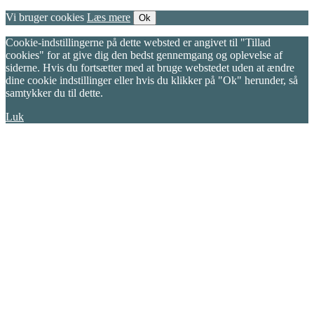
Vi bruger cookies
Læs mere
Ok
Cookie-indstillingerne på dette websted er angivet til "Tillad
cookies" for at give dig den bedst gennemgang og oplevelse af
siderne. Hvis du fortsætter med at bruge webstedet uden at ændre
dine cookie indstillinger eller hvis du klikker på "Ok" herunder, så
samtykker du til dette.
Luk