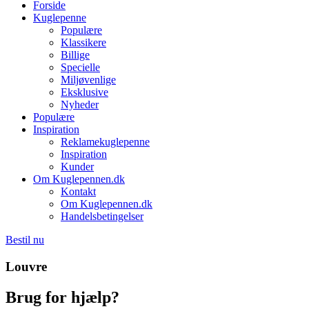
Forside
Kuglepenne
Populære
Klassikere
Billige
Specielle
Miljøvenlige
Eksklusive
Nyheder
Populære
Inspiration
Reklamekuglepenne
Inspiration
Kunder
Om Kuglepennen.dk
Kontakt
Om Kuglepennen.dk
Handelsbetingelser
Bestil nu
Louvre
Brug for hjælp?