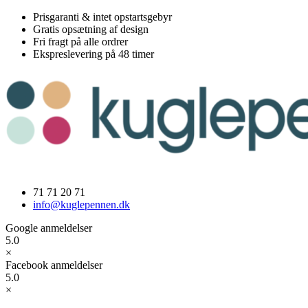
Videre
Prisgaranti & intet opstartsgebyr
til
Gratis opsætning af design
indhold
Fri fragt på alle ordrer
Ekspreslevering på 48 timer
71 71 20 71
info@kuglepennen.dk
Google anmeldelser
5.0
×
Facebook anmeldelser
5.0
×