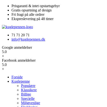
Videre
Prisgaranti & intet opstartsgebyr
til
Gratis opsætning af design
indhold
Fri fragt på alle ordrer
Ekspreslevering på 48 timer
71 71 20 71
info@kuglepennen.dk
Google anmeldelser
5.0
×
Facebook anmeldelser
5.0
×
Forside
Kuglepenne
Populære
Klassikere
Billige
Specielle
Miljøvenlige