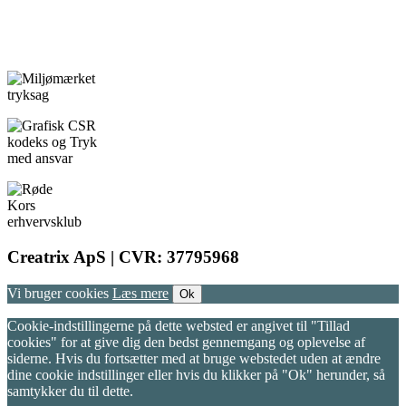
Creatrix ApS | CVR: 37795968
Vi bruger cookies
Læs mere
Ok
Cookie-indstillingerne på dette websted er angivet til "Tillad
cookies" for at give dig den bedst gennemgang og oplevelse af
siderne. Hvis du fortsætter med at bruge webstedet uden at ændre
dine cookie indstillinger eller hvis du klikker på "Ok" herunder, så
samtykker du til dette.