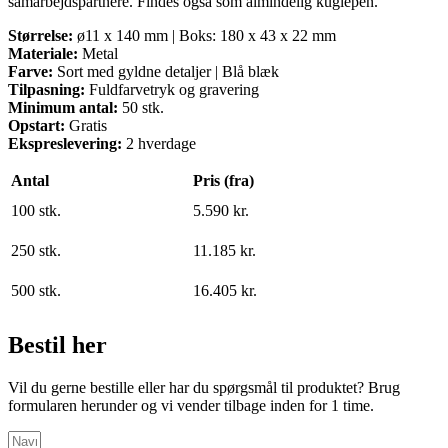
samarbejdspartnere. Findes også som almindelig kuglepen.
Størrelse:
ø11 x 140 mm | Boks: 180 x 43 x 22 mm
Materiale:
Metal
Farve:
Sort med gyldne detaljer | Blå blæk
Tilpasning:
Fuldfarvetryk og gravering
Minimum antal:
50 stk.
Opstart:
Gratis
Ekspreslevering:
2 hverdage
Antal
Pris (fra)
100 stk.
5.590 kr.
250 stk.
11.185 kr.
500 stk.
16.405 kr.
Bestil her
Vil du gerne bestille eller har du spørgsmål til produktet? Brug
formularen herunder og vi vender tilbage inden for 1 time.